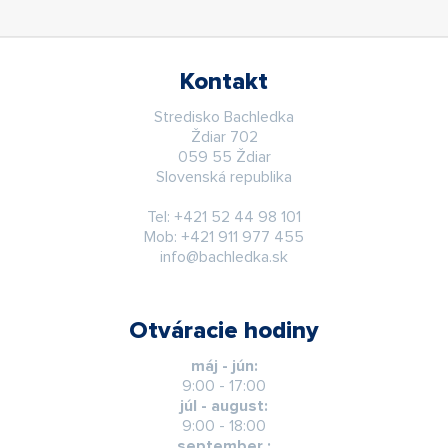
Kontakt
Stredisko Bachledka
Ždiar 702
059 55 Ždiar
Slovenská republika
Tel:
+421 52 44 98 101
Mob:
+421 911 977 455
info@bachledka.sk
Otváracie hodiny
máj - jún:
9:00 - 17:00
júl - august:
9:00 - 18:00
september :