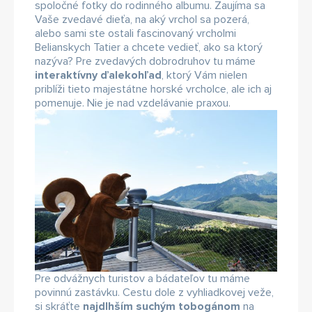
spoločné fotky do rodinného albumu. Zaujíma sa
Vaše zvedavé dieťa, na aký vrchol sa pozerá,
alebo sami ste ostali fascinovaný vrcholmi
Belianskych Tatier a chcete vedieť, ako sa ktorý
nazýva? Pre zvedavých dobrodruhov tu máme
interaktívny ďalekohľad
, ktorý Vám nielen
priblíži tieto majestátne horské vrcholce, ale ich aj
pomenuje. Nie je nad vzdelávanie praxou.
Pre odvážnych turistov a bádateľov tu máme
povinnú zastávku. Cestu dole z vyhliadkovej veže,
si skráťte
najdlhším suchým tobogánom
na