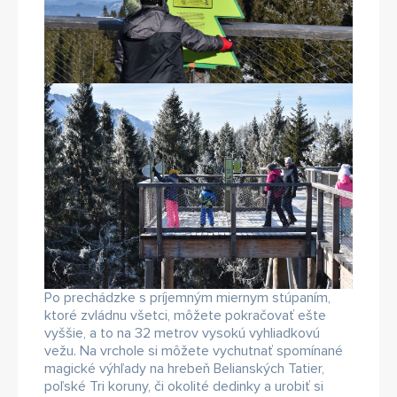
Po prechádzke s príjemným miernym stúpaním,
ktoré zvládnu všetci, môžete pokračovať ešte
vyššie, a to na 32 metrov vysokú vyhliadkovú
vežu. Na vrchole si môžete vychutnať spomínané
magické výhľady na hrebeň Belianských Tatier,
poľské Tri koruny, či okolité dedinky a urobiť si