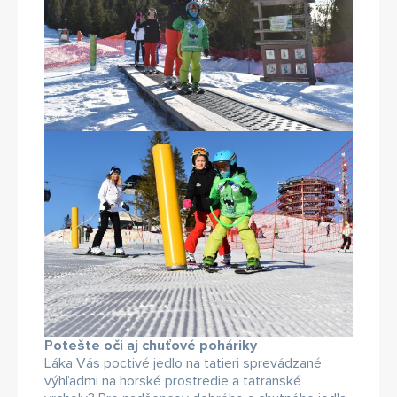
Potešte oči aj chuťové poháriky
Láka Vás poctivé jedlo na tatieri sprevádzané
výhľadmi na horské prostredie a tatranské