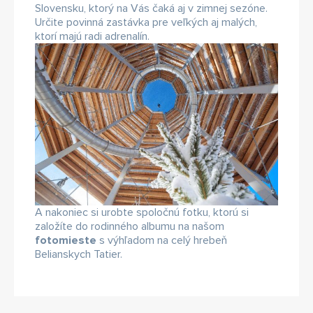
Slovensku, ktorý na Vás čaká aj v zimnej sezóne.
Určite povinná zastávka pre veľkých aj malých,
ktorí majú radi adrenalín.
A nakoniec si urobte spoločnú fotku, ktorú si
založíte do rodinného albumu na našom
fotomieste
s výhľadom na celý hrebeň
Belianskych Tatier.