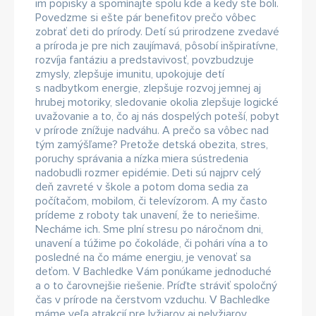
im popisky a spomínajte spolu kde a kedy ste boli.
Povedzme si ešte pár benefitov prečo vôbec
zobrať deti do prírody. Detí sú prirodzene zvedavé
a príroda je pre nich zaujímavá, pôsobí inšpiratívne,
rozvíja fantáziu a predstavivosť, povzbudzuje
zmysly, zlepšuje imunitu, upokojuje detí
s nadbytkom energie, zlepšuje rozvoj jemnej aj
hrubej motoriky, sledovanie okolia zlepšuje logické
uvažovanie a to, čo aj nás dospelých poteší, pobyt
v prírode znížuje nadváhu. A prečo sa vôbec nad
tým zamýšľame? Pretože detská obezita, stres,
poruchy správania a nízka miera sústredenia
nadobudli rozmer epidémie. Deti sú najprv celý
deň zavreté v škole a potom doma sedia za
počítačom, mobilom, či televízorom. A my často
prídeme z roboty tak unavení, že to neriešime.
Necháme ich. Sme plní stresu po náročnom dni,
unavení a túžime po čokoláde, či pohári vína a to
posledné na čo máme energiu, je venovať sa
deťom. V Bachledke Vám ponúkame jednoduché
a o to čarovnejšie riešenie. Príďte stráviť spoločný
čas v prírode na čerstvom vzduchu. V Bachledke
máme veľa atrakcií pre lyžiarov aj nelyžiarov,