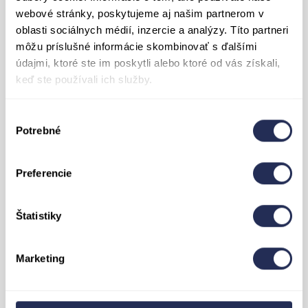
webové stránky, poskytujeme aj našim partnerom v
oblasti sociálnych médií, inzercie a analýzy. Títo partneri
môžu príslušné informácie skombinovať s ďalšími
údajmi, ktoré ste im poskytli alebo ktoré od vás získali,
keď ste používali ich služby.
Výber
Potrebné
súhlasu
Preferencie
Sánkarská trať veľká aj malá a snowtubingová
Štatistiky
zábava
Nielen Vaše deti, ale Vaj Vy ste plní energie zo
slnka a čerstvého vzduchu? Zabaviť sa môžete na
Marketing
snowtubingovej trati
, ktorá je súčasťou
Detského sveta. Ak budete mať stále veľa
energie, vymeňte pohodlnú lanovku a cestu dole