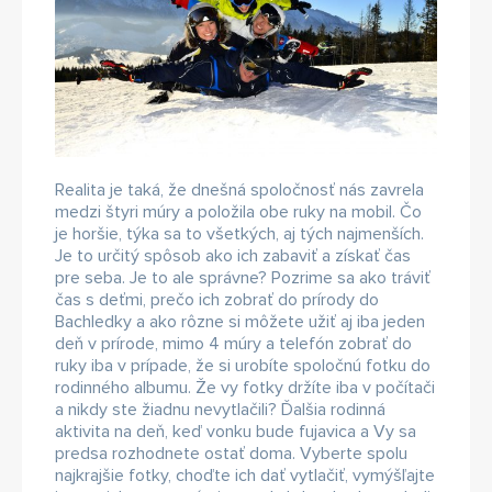
Realita je taká, že dnešná spoločnosť nás zavrela
medzi štyri múry a položila obe ruky na mobil. Čo
je horšie, týka sa to všetkých, aj tých najmenších.
Je to určitý spôsob ako ich zabaviť a získať čas
pre seba. Je to ale správne? Pozrime sa ako tráviť
čas s deťmi, prečo ich zobrať do prírody do
Bachledky a ako rôzne si môžete užiť aj iba jeden
deň v prírode, mimo 4 múry a telefón zobrať do
ruky iba v prípade, že si urobíte spoločnú fotku do
rodinného albumu. Že vy fotky držíte iba v počítači
a nikdy ste žiadnu nevytlačili? Ďalšia rodinná
aktivita na deň, keď vonku bude fujavica a Vy sa
predsa rozhodnete ostať doma. Vyberte spolu
najkrajšie fotky, choďte ich dať vytlačiť, vymýšľajte