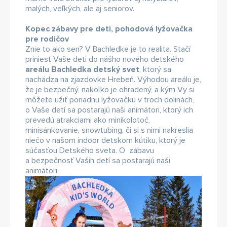
malých, veľkých, ale aj seniorov.
Kopec zábavy pre deti, pohodová lyžovačka
pre rodičov
Znie to ako sen? V Bachledke je to realita. Stačí
priniesť Vaše deti do nášho nového detského
areálu Bachledka detský svet
, ktorý sa
nachádza na zjazdovke Hrebeň. Výhodou areálu je,
že je bezpečný, nakoľko je ohradený, a kým Vy si
môžete užiť poriadnu lyžovačku v troch dolinách,
o Vaše detí sa postarajú naši animátori, ktorý ich
prevedú atrakciami ako minikolotoč,
minisánkovanie, snowtubing, či si s nimi nakreslia
niečo v našom indoor detskom kútiku, ktorý je
súčasťou Detského sveta. O zábavu
a bezpečnosť Vaših detí sa postarajú naši
animátori.