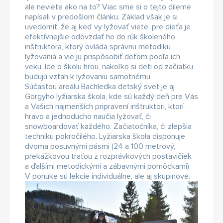
ale neviete ako na to? Viac sme si o tejto dileme
napísali v predošlom článku. Základ však je si
uvedomiť, že aj keď vy lyžovať viete, pre dieťa je
efektívnejšie odovzdať ho do rúk školeného
inštruktora, ktorý ovláda správnu metodiku
lyžovania a vie ju prispôsobiť deťom podľa ich
veku. Ide o školu hrou, nakoľko si deti od začiatku
budujú vzťah k lyžovaniu samotnému.
Súčasťou areálu Bachledka detský svet je aj
Gorgyho lyžiarska škola, kde sú každý deň pre Vás
a Vašich najmenších pripravení inštruktori, ktorí
hravo a jednoducho naučia lyžovať, či
snowboardovať každého. Začiatočníka, či zlepšia
techniku pokročilého. Lyžiarska škola disponuje
dvoma posuvnými pásmi (24 a 100 metrový,
prekážkovou traťou z rozprávkových postavičiek
a ďalšími metodickými a zábavnými pomôckami).
V ponuke sú lekcie individuálne, ale aj skupinové.